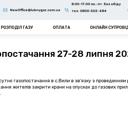
8:00-17:00 пн.-пт. без обіду
NewOffice@lubnygaz.com.ua
тел. 0800-502-484
РОЗПОДІЛ ГАЗУ
ОПЛАТА
ОНЛАЙН СУПРОВІ
опостачання 27-28 липня 20
дсутнє газопостачання в с.Вили в зв’язку з проведенням р
хання жителів закрити крани на опусках до газових прил
.