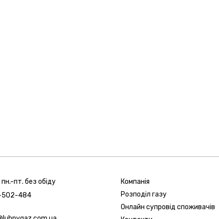
 пн.-пт. без обіду
Компанія
Розподіл газу
0-502-484
Онлайн супровід споживачів
@lubnygaz.com.ua