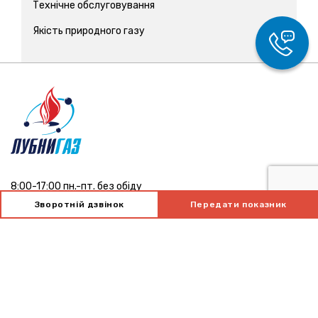
Технічне обслуговування
Якість природного газу
8:00-17:00 пн.-пт. без обіду
Зворотній дзвінок
Передати показник
тел. 0800-502-484
NewOffice@lubnygaz.com.ua
37503, Полтавська обл.,
м. Лубни, вул. В.Чорновола, 87