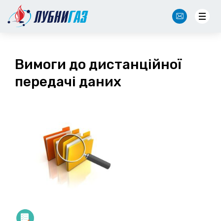
NewOffice@lubnygaz.com.ua
Вимоги до дистанційної
передачі даних